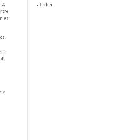
le,
afficher.
Entre
r les
ses,
ents
oft
ama