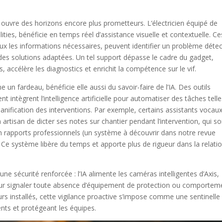
IA ouvre des horizons encore plus prometteurs. L’électricien équipé de
ities, bénéficie en temps réel d’assistance visuelle et contextuelle. Ce
eux les informations nécessaires, peuvent identifier un problème déte
 des solutions adaptées. Un tel support dépasse le cadre du gadget,
, accélère les diagnostics et enrichit la compétence sur le vif.
n fardeau, bénéficie elle aussi du savoir-faire de l’IA. Des outils
intègrent l’intelligence artificielle pour automatiser des tâches tell
planification des interventions. Par exemple, certains assistants vocaux
artisan de dicter ses notes sur chantier pendant l’intervention, qui so
 rapports professionnels (un système à découvrir dans notre revue
 Ce système libère du temps et apporte plus de rigueur dans la relati
ne sécurité renforcée : l’IA alimente les caméras intelligentes d’Axis,
pour signaler toute absence d’équipement de protection ou comportem
rs installés, cette vigilance proactive s’impose comme une sentinelle
ents et protégeant les équipes.