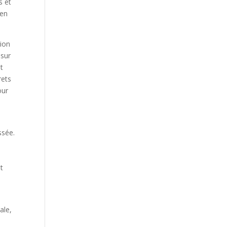
s et
ven
tion
 sur
t
rets
our
ssée.
t
ale,