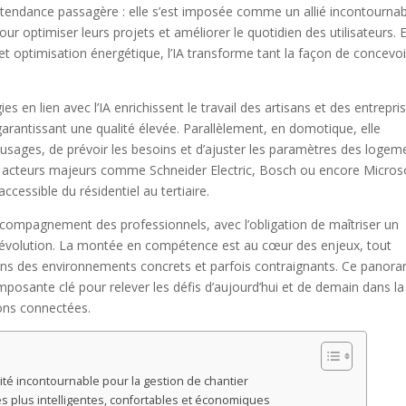
e tendance passagère : elle s’est imposée comme un allié incontournab
ur optimiser leurs projets et améliorer le quotidien des utilisateurs. 
et optimisation énergétique, l’IA transforme tant la façon de concevoi
es en lien avec l’IA enrichissent le travail des artisans et des entrepri
garantissant une qualité élevée. Parallèlement, en domotique, elle
 usages, de prévoir les besoins et d’ajuster les paramètres des logem
es acteurs majeurs comme Schneider Electric, Bosch ou encore Micros
cessible du résidentiel au tertiaire.
ccompagnement des professionnels, avec l’obligation de maîtriser un
e évolution. La montée en compétence est au cœur des enjeux, tout
ans des environnements concrets et parfois contraignants. Ce panor
mposante clé pour relever les défis d’aujourd’hui et de demain dans la
sons connectées.
tivité incontournable pour la gestion de chantier
s plus intelligentes, confortables et économiques