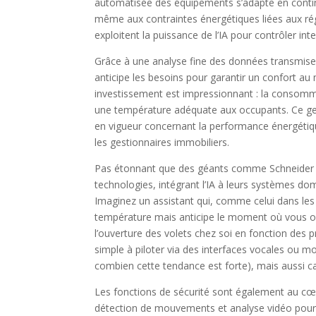
automatisée des équipements s’adapte en continu
même aux contraintes énergétiques liées aux 
exploitent la puissance de l’IA pour contrôler int
Grâce à une analyse fine des données transmises 
anticipe les besoins pour garantir un confort au m
investissement est impressionnant : la consomm
une température adéquate aux occupants. Ce gen
en vigueur concernant la performance énergétique,
les gestionnaires immobiliers.
Pas étonnant que des géants comme Schneider 
technologies, intégrant l’IA à leurs systèmes d
Imaginez un assistant qui, comme celui dans les
température mais anticipe le moment où vous ou
l’ouverture des volets chez soi en fonction des
simple à piloter via des interfaces vocales ou 
combien cette tendance est forte), mais aussi ca
Les fonctions de sécurité sont également au cœur 
détection de mouvements et analyse vidéo pour off