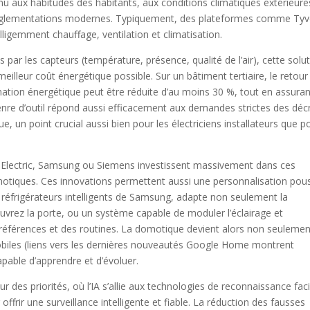
 aux habitudes des habitants, aux conditions climatiques extérieure
réglementations modernes. Typiquement, des plateformes comme Ty
elligemment chauffage, ventilation et climatisation.
par les capteurs (température, présence, qualité de l’air), cette solu
eilleur coût énergétique possible. Sur un bâtiment tertiaire, le retour
ation énergétique peut être réduite d’au moins 30 %, tout en assuran
re d’outil répond aussi efficacement aux demandes strictes des déc
 un point crucial aussi bien pour les électriciens installateurs que p
Electric, Samsung ou Siemens investissent massivement dans ces
omotiques. Ces innovations permettent aussi une personnalisation pou
 réfrigérateurs intelligents de Samsung, adapte non seulement la
vrez la porte, ou un système capable de moduler l’éclairage et
 préférences et des routines. La domotique devient alors non seulemen
mobiles (liens vers les dernières nouveautés Google Home montrent
pable d’apprendre et d’évoluer.
des priorités, où l’IA s’allie aux technologies de reconnaissance faci
rir une surveillance intelligente et fiable. La réduction des fausses