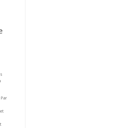
e
ns
a
 Par
 et
t