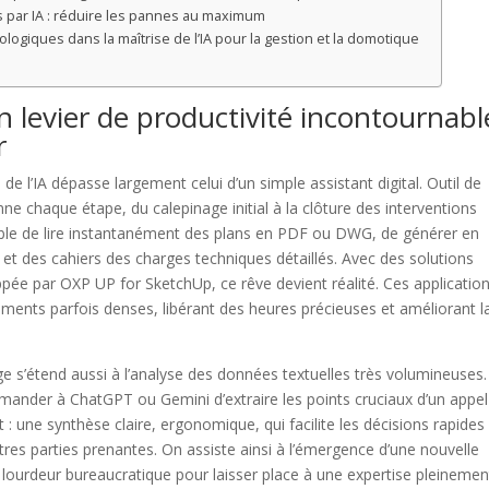
s par IA : réduire les pannes au maximum
logiques dans la maîtrise de l’IA pour la gestion et la domotique
: un levier de productivité incontournabl
r
 de l’IA dépasse largement celui d’un simple assistant digital. Outil de
ne chaque étape, du calepinage initial à la clôture des interventions
able de lire instantanément des plans en PDF ou DWG, de générer en
et des cahiers des charges techniques détaillés. Avec des solutions
ée par OXP UP for SketchUp, ce rêve devient réalité. Ces applicatio
ents parfois denses, libérant des heures précieuses et améliorant l
e s’étend aussi à l’analyse des données textuelles très volumineuses.
mander à ChatGPT ou Gemini d’extraire les points cruciaux d’un appel
 : une synthèse claire, ergonomique, qui facilite les décisions rapides
tres parties prenantes. On assiste ainsi à l’émergence d’une nouvelle
lourdeur bureaucratique pour laisser place à une expertise pleinemen