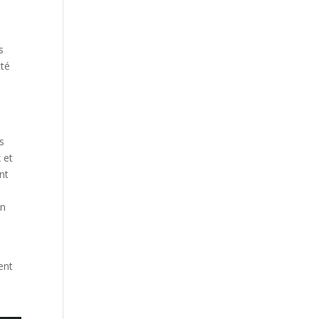
s
cté
es
 et
nt
on
ent