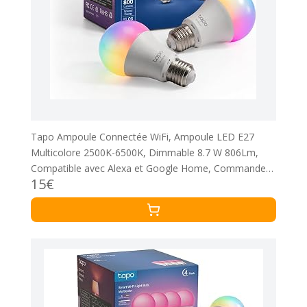
Tapo Ampoule Connectée WiFi, Ampoule LED E27
Multicolore 2500K-6500K, Dimmable 8.7 W 806Lm,
Compatible avec Alexa et Google Home, Commande
15€
Vocale, Economie d'énergie, L530E(2-pack)