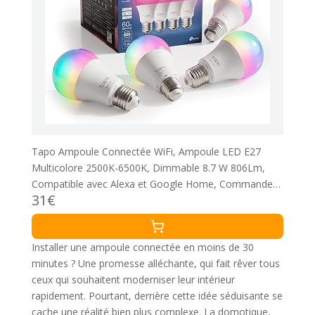
Tapo Ampoule Connectée WiFi, Ampoule LED E27
Multicolore 2500K-6500K, Dimmable 8.7 W 806Lm,
Compatible avec Alexa et Google Home, Commande
31€
Vocale, Economie d'énergie, L530E(4-pack)
Installer une ampoule connectée en moins de 30
minutes ? Une promesse alléchante, qui fait rêver tous
ceux qui souhaitent moderniser leur intérieur
rapidement. Pourtant, derrière cette idée séduisante se
cache une réalité bien plus complexe. La domotique,