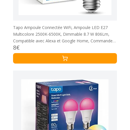
Tapo Ampoule Connectée WiFi, Ampoule LED E27
Multicolore 2500K-6500K, Dimmable 8.7 W 806Lm,
Compatible avec Alexa et Google Home, Commande
8€
Vocale, Economie d'énergie, L530E