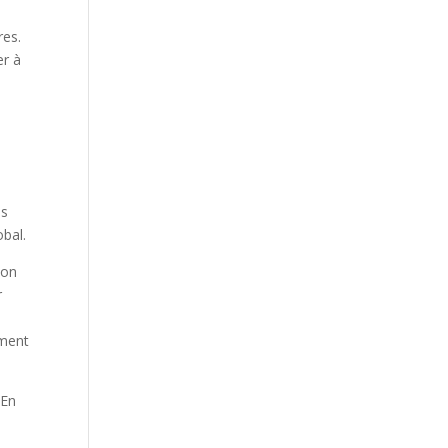
res.
er à
s
ns
obal.
ion
r
mment
 En