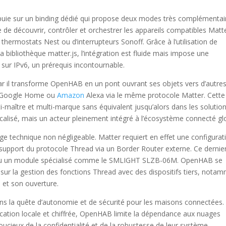
uie sur un binding dédié qui propose deux modes très complémentai
 de découvrir, contrôler et orchestrer les appareils compatibles Matt
e thermostats Nest ou d’interrupteurs Sonoff. Grâce à l’utilisation de
ibliothèque matter.js, l’intégration est fluide mais impose une
sur IPv6, un prérequis incontournable.
car il transforme OpenHAB en un pont ouvrant ses objets vers d’autre
, Google Home ou
Amazon
Alexa via le même protocole Matter. Cette
i-maître et multi-marque sans équivalent jusqu’alors dans les solutio
calisé, mais un acteur pleinement intégré à l’écosystème connecté gl
 technique non négligeable. Matter requiert en effet une configurat
 support du protocole Thread via un Border Router externe. Ce dernie
u un module spécialisé comme le SMLIGHT SLZB-06M. OpenHAB se
ur la gestion des fonctions Thread avec des dispositifs tiers, nota
é et son ouverture.
s la quête d’autonomie et de sécurité pour les maisons connectées.
cation locale et chiffrée, OpenHAB limite la dépendance aux nuages
soucieux de la confidentialité et de la robustesse de leur système