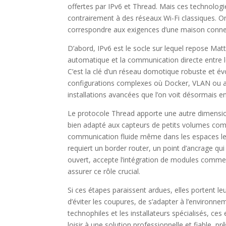
offertes par IPv6 et Thread. Mais ces technologi
contrairement à des réseaux Wi-Fi classiques. O
correspondre aux exigences d’une maison conn
D’abord, IPv6 est le socle sur lequel repose Mat
automatique et la communication directe entre le
C’est la clé d’un réseau domotique robuste et évo
configurations complexes où Docker, VLAN ou au
installations avancées que l’on voit désormais 
Le protocole Thread apporte une autre dimension,
bien adapté aux capteurs de petits volumes co
communication fluide même dans les espaces les p
requiert un border router, un point d’ancrage qui 
ouvert, accepte l’intégration de modules com
assurer ce rôle crucial.
Si ces étapes paraissent ardues, elles portent l
d’éviter les coupures, de s’adapter à l’environne
technophiles et les installateurs spécialisés, c
loisir à une solution professionnelle et fiable, pr