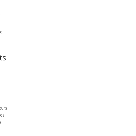
et
ts
eurs
es.
s