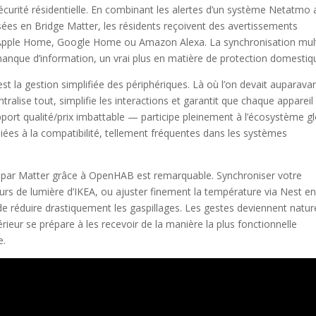
 sécurité résidentielle. En combinant les alertes d’un système Netatmo
 en Bridge Matter, les résidents reçoivent des avertissements
ent Apple Home, Google Home ou Amazon Alexa. La synchronisation mult
manque d’information, un vrai plus en matière de protection domestiq
est la gestion simplifiée des périphériques. Là où l’on devait auparava
ralise tout, simplifie les interactions et garantit que chaque apparei
apport qualité/prix imbattable — participe pleinement à l’écosystème gl
 liées à la compatibilité, tellement fréquentes dans les systèmes
te par Matter grâce à OpenHAB est remarquable. Synchroniser votre
teurs de lumière d’IKEA, ou ajuster finement la température via Nest e
 réduire drastiquement les gaspillages. Les gestes deviennent nature
érieur se prépare à les recevoir de la manière la plus fonctionnelle
e.