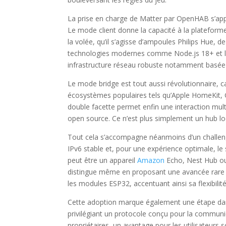
La prise en charge de Matter par OpenHAB s’app
Le mode client donne la capacité à la plateforme
la volée, qu’il s’agisse d’ampoules Philips Hue, d
technologies modernes comme Node.js 18+ et la b
infrastructure réseau robuste notamment basée 
Le mode bridge est tout aussi révolutionnaire, 
écosystèmes populaires tels qu’Apple HomeKit
double facette permet enfin une interaction mult
open source. Ce n’est plus simplement un hub lo
Tout cela s’accompagne néanmoins d’un challenge
IPv6 stable et, pour une expérience optimale, le
peut être un appareil
Amazon
Echo, Nest Hub o
distingue même en proposant une avancée rare s
les modules ESP32, accentuant ainsi sa flexibilit
Cette adoption marque également une étape dan
privilégiant un protocole conçu pour la communi
propriétaires, un avantage pour les utilisateurs 