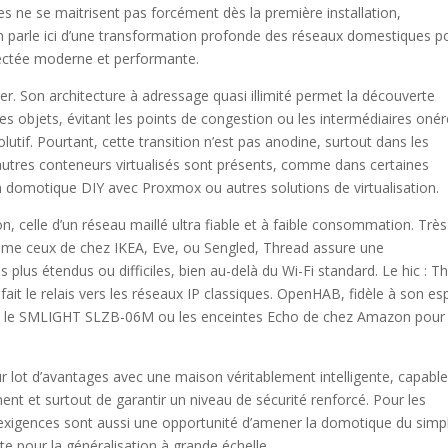
es ne se maitrisent pas forcément dès la première installation,
n parle ici d’une transformation profonde des réseaux domestiques p
ectée moderne et performante.
ter. Son architecture à adressage quasi illimité permet la découverte
s objets, évitant les points de congestion ou les intermédiaires onér
lutif. Pourtant, cette transition n’est pas anodine, surtout dans les
tres conteneurs virtualisés sont présents, comme dans certaines
en domotique DIY avec Proxmox ou autres solutions de virtualisation.
 celle d’un réseau maillé ultra fiable et à faible consommation. Très
mme ceux de chez IKEA, Eve, ou Sengled, Thread assure une
lus étendus ou difficiles, bien au-delà du Wi-Fi standard. Le hic : T
fait le relais vers les réseaux IP classiques. OpenHAB, fidèle à son esp
me le SMLIGHT SLZB-06M ou les enceintes Echo de chez Amazon pour
eur lot d’avantages avec une maison véritablement intelligente, capabl
ment et surtout de garantir un niveau de sécurité renforcé. Pour les
es exigences sont aussi une opportunité d’amener la domotique du simp
ête pour la généralisation à grande échelle.