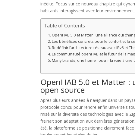
inédite. Focus sur ce nouveau chapitre qui dynami
habitants interagissent avec leur environnement
Table of Contents
OpenHAB 5.0 et Matter : une alliance qui cha
Les bénéfices concrets pour le confort et la 
Redéfinir l’architecture réseau avec IPv6 et T
La communauté openHAB et le futur de la ma
Many brands, one home : ouvrir la voie à un
OpenHAB 5.0 et Matter : u
open source
Après plusieurs années à naviguer dans un pays
protocole conçu pour rendre enfin universels tou
misé sur la diversité des technologies avec le Z
freinait son adaptation aux dernières générations 
été, la plateforme se positionne clairement fac
bouleversant les règles du jeu.