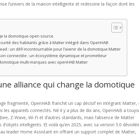
se l’univers de la maison intelligente et redessine la façon dont les
.
nge la domotique open source
sécurité des habitants grâce à Matter intégré dans OpenHAB
hread : un défi incontournable pour l’avenir de la domotique Matter
ison connectée : un écosystème dynamique et prometteur
e domotique multi-marques avec openHAB Matter
ne alliance qui change la domotique
age fragmenté, OpenHAB franchit un cap décisif en intégrant Matter,
s les appareils connectés. Né il y a plus de dix ans, OpenHAB a toujo
igbee, Z-Wave, Wi-Fi et d’autres standards, mais l’absence de Matter
d’objets intelligents. Et voilà qu’en 2025, avec sa version 5.0 dévoilé
e au leader Home Assistant en offrant un support complet de Matter,