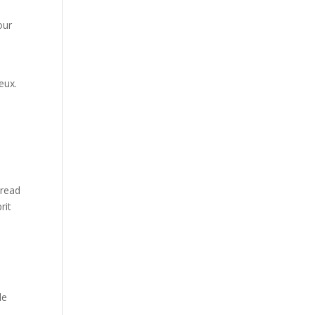
our
eux.
hread
rit
e
le