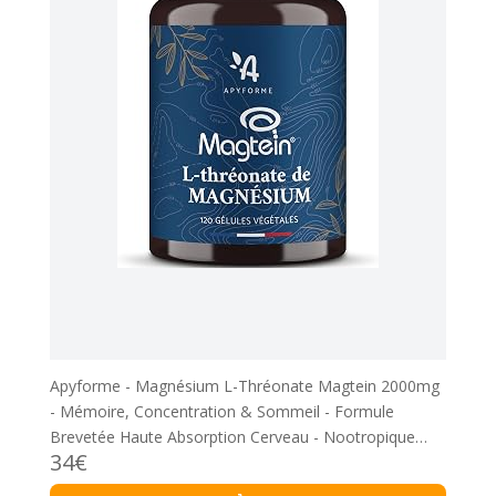
Apyforme - Magnésium L-Thréonate Magtein 2000mg
- Mémoire, Concentration & Sommeil - Formule
Brevetée Haute Absorption Cerveau - Nootropique
34€
Puissant - 120 Gélules Végétales - Fabriqué en France