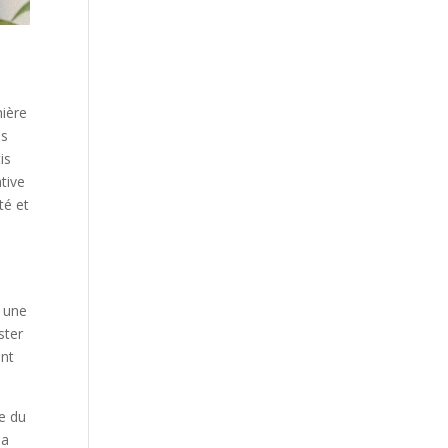
mière
es
is
tive
té et
r une
ster
ent
ce du
la