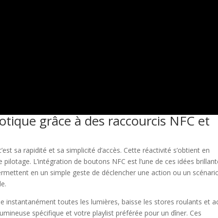
otique grâce à des raccourcis NFC et
t sa rapidité et sa simplicité d’accès. Cette réactivité s’obtient en
 pilotage. L’intégration de boutons NFC est l’une de ces idées brillant
, permettent en un simple geste de déclencher une action ou un scénari
le.
 instantanément toutes les lumières, baisse les stores roulants et a
umineuse spécifique et votre playlist préférée pour un dîner. Ces