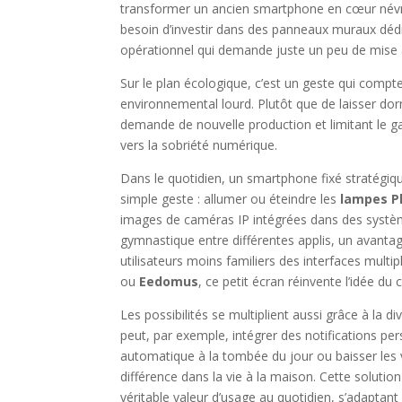
transformer un ancien smartphone en cœur névral
besoin d’investir dans des panneaux muraux dédi
opérationnel qui demande juste un peu de mise à 
Sur le plan écologique, c’est un geste qui compt
environnemental lourd. Plutôt que de laisser dorm
demande de nouvelle production et limitant le g
vers la sobriété numérique.
Dans le quotidien, un smartphone fixé stratégiq
simple geste : allumer ou éteindre les
lampes Ph
images de caméras IP intégrées dans des sy
gymnastique entre différentes applis, un avantag
utilisateurs moins familiers des interfaces mult
ou
Eedomus
, ce petit écran réinvente l’idée du
Les possibilités se multiplient aussi grâce à la d
peut, par exemple, intégrer des notifications pe
automatique à la tombée du jour ou baisser les vo
différence dans la vie à la maison. Cette solutio
véritable valeur d’usage au quotidien, s’adaptant