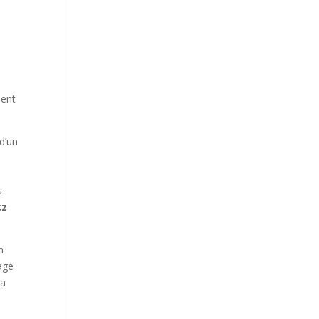
ment
d’un
s
cz
n
age
la