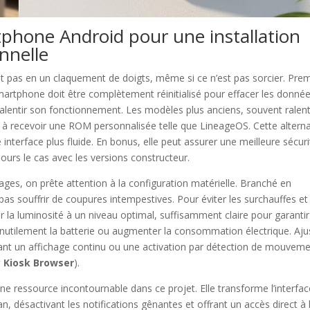
phone Android pour une installation
nnelle
t pas en un claquement de doigts, même si ce n’est pas sorcier. Pre
 smartphone doit être complètement réinitialisé pour effacer les donné
 ralentir son fonctionnement. Les modèles plus anciens, souvent ralent
 à recevoir une ROM personnalisée telle que LineageOS. Cette alterna
nterface plus fluide. En bonus, elle peut assurer une meilleure sécuri
oujours le cas avec les versions constructeur.
ges, on prête attention à la configuration matérielle. Branché en
as souffrir de coupures intempestives. Pour éviter les surchauffes et
ler la luminosité à un niveau optimal, suffisamment claire pour garanti
 inutilement la batterie ou augmenter la consommation électrique. Aju
giant un affichage continu ou une activation par détection de mouvem
y Kiosk Browser
).
e ressource incontournable dans ce projet. Elle transforme l’interfa
, désactivant les notifications gênantes et offrant un accès direct à 