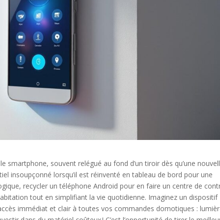
ple smartphone, souvent relégué au fond d’un tiroir dès qu’une nouvel
iel insoupçonné lorsqu’il est réinventé en tableau de bord pour une
gique, recycler un téléphone Android pour en faire un centre de cont
itation tout en simplifiant la vie quotidienne. Imaginez un dispositif
un accès immédiat et clair à toutes vos commandes domotiques : lumièr
stir dans du matériel coûteux ! C’est l’opportunité de tirer le meilleu