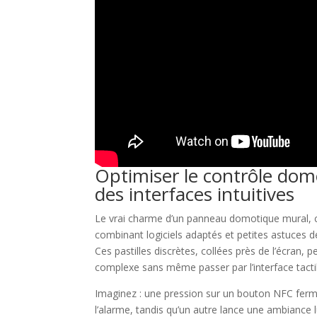
Optimiser le contrôle dom
des interfaces intuitives
Le vrai charme d’un panneau domotique mural, c’es
combinant logiciels adaptés et petites astuces de
Ces pastilles discrètes, collées près de l’écran
complexe sans même passer par l’interface tacti
Imaginez : une pression sur un bouton NFC ferme
l’alarme, tandis qu’un autre lance une ambiance l