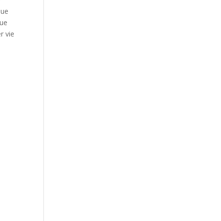
que
que
r vie