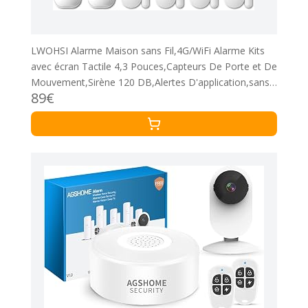
LWOHSI Alarme Maison sans Fil,4G/WiFi Alarme Kits
avec écran Tactile 4,3 Pouces,Capteurs De Porte et De
Mouvement,Sirène 120 DB,Alertes D'application,sans
89€
Abonnement Mensuel,Compatible avec Alexa